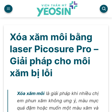
Skip
to
content
Xóa xăm môi bằng laser P
Xóa xăm môi bằng
laser Picosure Pro –
Giải pháp cho môi
xăm bị lỗi
Xóa xăm môi
là giải pháp khi nhiều chị
em phun xăm không ưng ý, màu mực
quá đậm hoặc muốn một màu xăm và