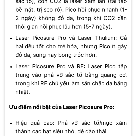
sắc tố), còn CO2 là laser xâm lấn (tái tạo
bề mặt, trị sẹo rỗ). Pico hồi phục nhanh (1-
2 ngày) không đỏ da, trong khi CO2 cần
thời gian hồi phục lâu hơn (5-7 ngày).
Laser Picosure Pro và Laser Thulium: Cả
hai đều tốt cho trẻ hóa, nhưng Pico ít gây
đỏ da, sưng hay bong tróc hơn.
Laser Picosure Pro và RF: Laser Pico tập
trung vào phá vỡ sắc tố bằng quang cơ,
trong khi RF chủ yếu làm săn chắc da bằng
nhiệt.
Ưu điểm nổi bật của Laser Picosure Pro:
Hiệu quả cao: Phá vỡ sắc tố/mực xăm
thành các hạt siêu nhỏ, dễ đào thải.