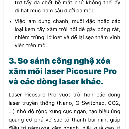
trợ tẩy da chết bề mặt chứ không thể lấy
đi hạt mực nằm sâu dưới da môi.
Việc lạm dụng chanh, muối đặc hoặc các
loại kem tẩy xăm trôi nổi dễ gây bỏng rát,
nhiễm trùng, lở loét và để lại sẹo thâm vĩnh
viễn trên môi.
3. So sánh công nghệ xóa
xăm môi laser Picosure Pro
và các dòng laser khác.
Laser Picosure Pro vượt trội hơn các dòng
laser truyền thống (Nano, Q-Switched, CO2,
…) nhờ độ rộng xung cực ngắn, tạo hiệu ứng
quang cơ phá vỡ sắc tố thành bụi mịn, giúp
điều trị nám/xóa xăm nhanh, hiệu quả cao, ít