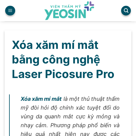
Skip
to
content
Xóa xăm mí mắt bằng côn
Xóa xăm mí mắt
bằng công nghệ
Laser Picosure Pro
Xóa xăm mí mắt
là một thủ thuật thẩm
mỹ đòi hỏi độ chính xác tuyệt đối do
vùng da quanh mắt cực kỳ mỏng và
nhạy cảm. Phương pháp phổ biến và
hiệu quả nhất hiện nay được các