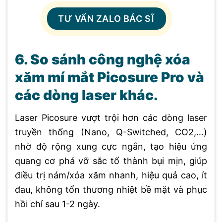
TƯ VẤN ZALO BÁC SĨ
6. So sánh công nghệ xóa
xăm mí mắt Picosure Pro và
các dòng laser khác.
Laser Picosure vượt trội hơn các dòng laser
truyền thống (Nano, Q-Switched, CO2,…)
nhờ độ rộng xung cực ngắn, tạo hiệu ứng
quang cơ phá vỡ sắc tố thành bụi mịn, giúp
điều trị nám/xóa xăm nhanh, hiệu quả cao, ít
đau, không tổn thương nhiệt bề mặt và phục
hồi chỉ sau 1-2 ngày.