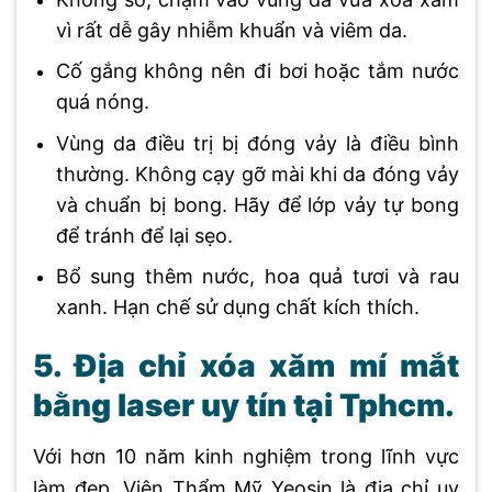
vì rất dễ gây nhiễm khuẩn và viêm da.
Cố gắng không nên đi bơi hoặc tắm nước
quá nóng.
Vùng da điều trị bị đóng vảy là điều bình
thường. Không cạy gỡ mài khi da đóng vảy
và chuẩn bị bong. Hãy để lớp vảy tự bong
để tránh để lại sẹo.
Bổ sung thêm nước, hoa quả tươi và rau
xanh. Hạn chế sử dụng chất kích thích.
5. Địa chỉ xóa xăm mí mắt
bằng laser uy tín tại Tphcm.
Với hơn 10 năm kinh nghiệm trong lĩnh vực
làm đẹp, Viện Thẩm Mỹ Yeosin là địa chỉ uy