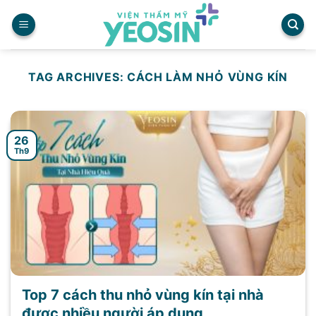
Skip
to
content
TAG ARCHIVES:
CÁCH LÀM NHỎ VÙNG KÍN
26
Th9
Top 7 cách thu nhỏ vùng kín tại nhà
được nhiều người áp dụng