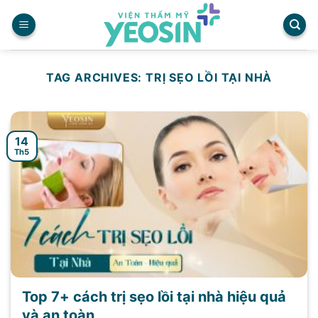
Skip
to
content
TAG ARCHIVES:
TRỊ SẸO LỒI TẠI NHÀ
14
Th5
Top 7+ cách trị sẹo lồi tại nhà hiệu quả
và an toàn