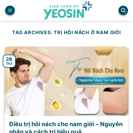
Skip
to
content
TAG ARCHIVES:
TRỊ HÔI NÁCH Ở NAM GIỚI
28
Th3
Điều trị hôi nách cho nam giới – Nguyên
nhân và cách trị hiệu quả