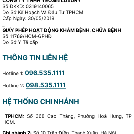
CÔNG TY TNHH YEOSIN LUXURY
trị
nay
biết
Số ĐKKD: 0319140065
nám
về
Do Sở Kế Hoạch Và Đầu Tư TPHCM
tàn
laser
Cấp Ngày: 30/05/2018
nhang
nám
_
uy
GIẤY PHÉP HOẠT ĐỘNG KHÁM BỆNH, CHỮA BỆNH
tín
Số 11769/HCM-GPHĐ
tại
Do Sở Y Tế cấp
Tphcm
THÔNG TIN LIÊN HỆ
096.535.1111
Hotline 1:
098.535.1111
Hotline 2:
HỆ THỐNG CHI NHÁNH
TPHCM:
Số 368 Cao Thắng, Phường Hoà Hưng, TP
HCM.
Chi nhánh 2:
Số 10 Trần Điền, Thanh Xuân, Hà Nội.