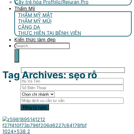
Cấy trẻ hóa Profhilo/Rejuran Pro
Thẩm Mỹ
THẨM MỸ MẮT
THẨM MỸ MŨI
CĂNG DA
THỰC HIỆN TẠI BỆNH VIỆN
Kiến thức làm đẹp
Tag Archives:
sẹo rỗ