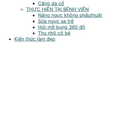
Căng da cổ
THỰC HIỆN TẠI BỆNH VIỆN
Nâng ngực không phẫuthuật
Sửa ngực sa trễ
Hút mỡ bụng 360 độ
Thu nhỏ cô bé
Kiến thức làm đẹp