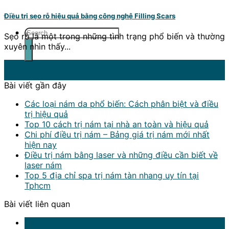
Điều trị sẹo rỗ hiệu quả bằng công nghệ Filling Scars
Sẹo rỗ là một trong những tình trạng phổ biến và thường
xuyên nhìn thấy...
09
Th10
Bài viết gần đây
Các loại nám da phổ biến: Cách phân biệt và điều
trị hiệu quả
Top 10 cách trị nám tại nhà an toàn và hiệu quả
Chi phí điều trị nám – Bảng giá trị nám mới nhất
hiện nay
Điều trị nám bằng laser và những điều cần biết về
laser nám
Top 5 địa chỉ spa trị nám tàn nhang uy tín tại
Tphcm
Bài viết liên quan
09