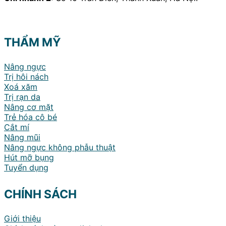
THẨM MỸ
Nâng ngực
Trị hôi nách
Xoá xăm
Trị rạn da
Nâng cơ mặt
Trẻ hóa cô bé
Cắt mí
Nâng mũi
Nâng ngực không phẫu thuật
Hút mỡ bụng
Tuyển dụng
CHÍNH SÁCH
Giới thiệu