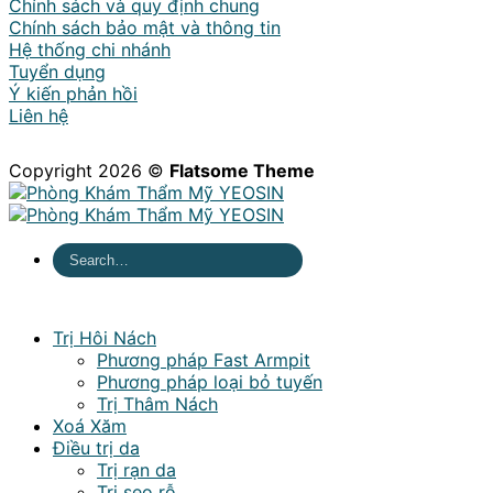
Chính sách và quy định chung
Chính sách bảo mật và thông tin
Hệ thống chi nhánh
Tuyển dụng
Ý kiến phản hồi
Liên hệ
Copyright 2026 ©
Flatsome Theme
Trị Hôi Nách
Phương pháp Fast Armpit
Phương pháp loại bỏ tuyến
Trị Thâm Nách
Xoá Xăm
Điều trị da
Trị rạn da
Trị sẹo rỗ