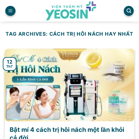
Skip
to
content
TAG ARCHIVES:
CÁCH TRỊ HÔI NÁCH HAY NHẤT
12
Th7
Bật mí 4 cách trị hôi nách một lần khỏi
cả đời